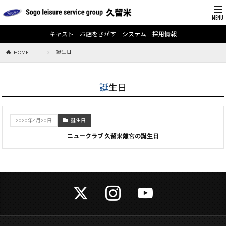
キャスト
お店をさがす
システム
採用情報
誕生日
HOME
誕生日
2020年4月20日
誕生日
ニュークラブ 久留米離宮の誕生日