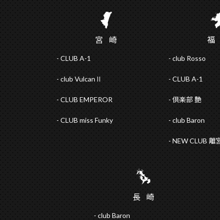
宮
崎
CLUB A-1
club Rosso
club VulcanⅡ
CLUB A-1
CLUB EMPEROR
倶楽部 艶
CLUB miss Funky
club Baron
NEW CLUB 離
長
崎
club Baron