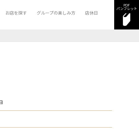
PDF
パンフレット
お店を探す
グループの楽しみ方
店休日
久留米離宮
ニュークラブ 久留米離宮
日