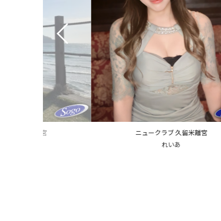
ラブ 久留米離宮
ニュークラブ 久留米離宮
れいあ
えりか