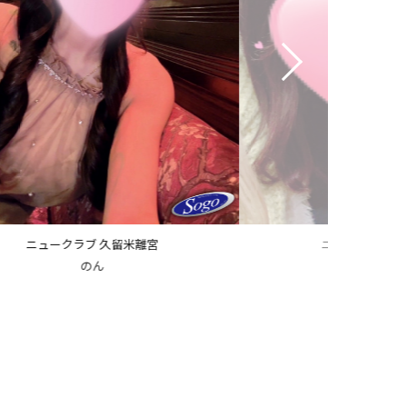
ニュークラブ 久留米離宮
ニュークラブ 
乃愛
はな