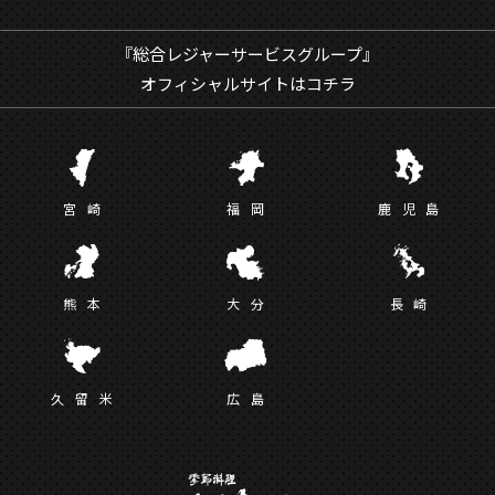
『総合レジャーサービスグループ』
オフィシャルサイトはコチラ
宮
崎
福
岡
鹿児
島
熊
本
大
分
長
崎
久留
米
広
島