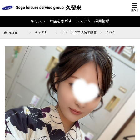
キャスト
お店をさがす
システム
採用情報
キャスト
ニュークラブ 久留米離宮
りおん
HOME